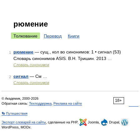
рюмение
Толкование
Перевод
Книги
рюмение
— сущ., кол во синонимов: 1 • сигнал (53)
1
Словарь синонимов ASIS. В.Н. Тришин. 2013 …
Словарь синонимов
сигнал
— См …
2
Словарь синонимов
© Академик, 2000-2026
18+
Обратная связь:
Техподдержка
,
Реклама на сайте
👣 Путешествия
Экспорт словарей на сайты
, сделанные на PHP,
Joomla,
Drupal,
WordPress, MODx.